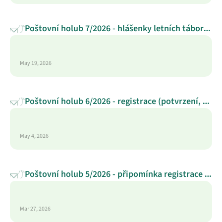
Poštovní holub 7/2026 - hlášenky letních táborů, 
změny v hygienické vyhlášce pro tábory, 
zapůjčení elektrocentrály a automobilu, 
May 19, 2026
registrační e-mail (pozdržení)
Poštovní holub 6/2026 - registrace (potvrzení, 
dotace a balíčky), Do Lesů s Lesy ČR, 
Přírodovědný kemp Ostrov: Invaze!, slevy na 
May 4, 2026
dětské oblečení Unuo
Poštovní holub 5/2026 - připomínka registrace 
oddílu, webinář o ověřování (dez)informací, 
Přírodovědný kemp pro středoškoláky, Darujme 
Mar 27, 2026
kroužky dětem, Škoda granty